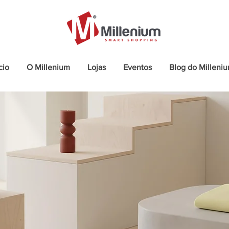
cio
O Millenium
Lojas
Eventos
Blog do Milleni