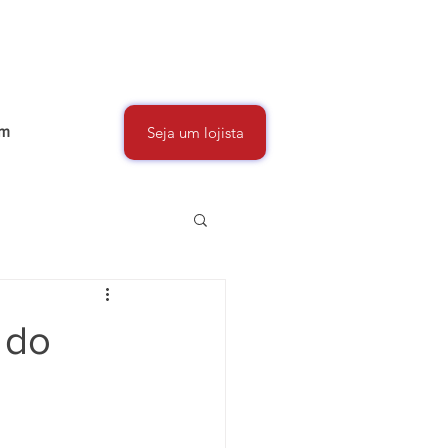
um
Seja um lojista
 do