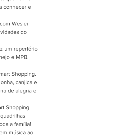
ra conhecer e 
a com Weslei 
ovidades do 
az um repertório 
anejo e MPB. 
Smart Shopping, 
onha, canjica e 
ma de alegria e 
art Shopping 
quadrilhas 
da a família!
tem música ao 