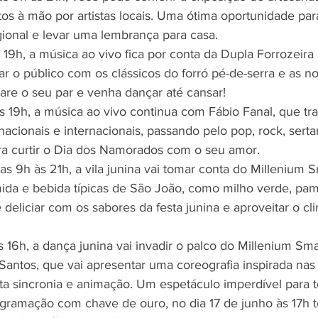
tos à mão por artistas locais. Uma ótima oportunidade pa
egional e levar uma lembrança para casa.
 19h, a música ao vivo fica por conta da Dupla Forrozeir
ar o público com os clássicos do forró pé-de-serra e as n
pare o seu par e venha dançar até cansar!
s 19h, a música ao vivo continua com Fábio Fanal, que tr
acionais e internacionais, passando pelo pop, rock, sert
a curtir o Dia dos Namorados com o seu amor.
as 9h às 21h, a vila junina vai tomar conta do Millenium 
da e bebida típicas de São João, como milho verde, pam
deliciar com os sabores da festa junina e aproveitar o cli
s 16h, a dança junina vai invadir o palco do Millenium Sm
Santos, que vai apresentar uma coreografia inspirada nas 
ta sincronia e animação. Um espetáculo imperdível para to
ogramação com chave de ouro, no dia 17 de junho às 17h 