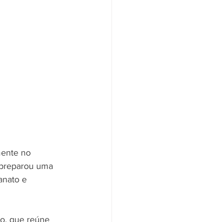
mente no 
 preparou uma 
anato e 
to, que reúne 