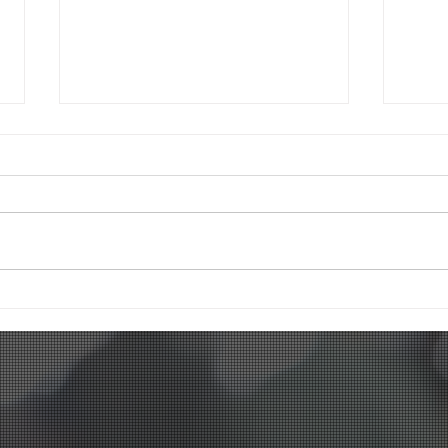
Final de Ano no Millenium: O
Espaço De Celebração das
Famílias de Feira.
O Millenium Smart Shopping
celebrou a chegada do período
mais mágico do ano com uma
programação especial que
encantou clientes de todas as
Féri
idades. O Natal do Millenium
de M
Volta
chegou com o tema Natal dos
Pres