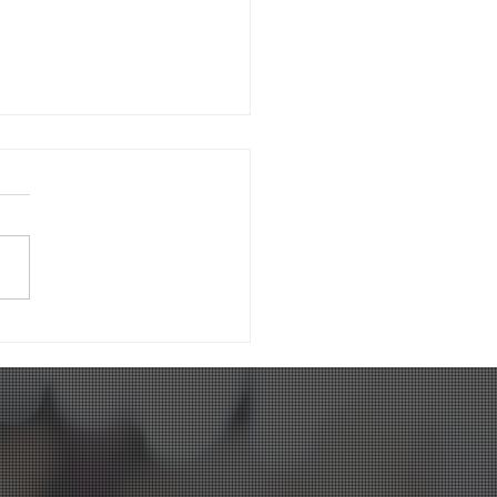
as no Millenium: Um Dia
uita Diversão Antes da
 às Aulas!