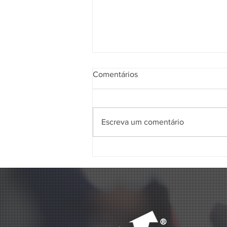
Comentários
Escreva um comentário
Conheça a Orc’s Cave, a nova
parada obrigatória no
Millenium!