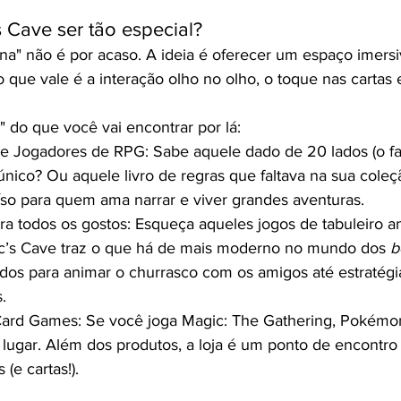
s Cave ser tão especial?
na" não é por acaso. A ideia é oferecer um espaço imers
e o que vale é a interação olho no olho, o toque nas cartas
" do que você vai encontrar por lá:
 e Jogadores de RPG: Sabe aquele dado de 20 lados (o 
ico? Ou aquele livro de regras que faltava na sua coleç
íso para quem ama narrar e viver grandes aventuras.
 todos os gostos: Esqueça aqueles jogos de tabuleiro an
Orc’s Cave traz o que há de mais moderno no mundo dos 
b
idos para animar o churrasco com os amigos até estratég
.
rd Games: Se você joga Magic: The Gathering, Pokémon
 lugar. Além dos produtos, a loja é um ponto de encontr
 (e cartas!).