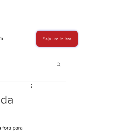
um
Seja um lojista
ada
 fora para 