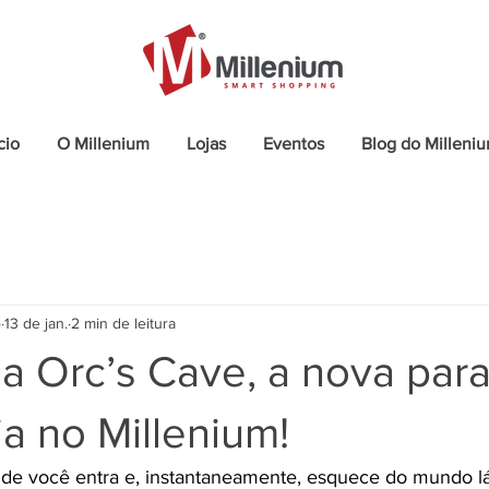
cio
O Millenium
Lojas
Eventos
Blog do Milleni
o
13 de jan.
2 min de leitura
a Orc’s Cave, a nova par
ia no Millenium!
de você entra e, instantaneamente, esquece do mundo lá