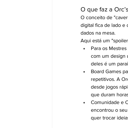
O que faz a Orc’
O conceito de "caver
digital fica de lado 
dados na mesa.
Aqui está um "spoiler
Para os Mestres
com um design ún
deles é um para
Board Games para
repetitivos. A 
desde jogos ráp
que duram horas
Comunidade e Ca
encontrou o seu
quer trocar ideias