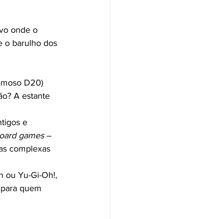
ivo onde o 
 e o barulho dos 
famoso D20) 
ão? A estante 
tigos e 
oard games
 – 
ias complexas 
 ou Yu-Gi-Oh!, 
o para quem 