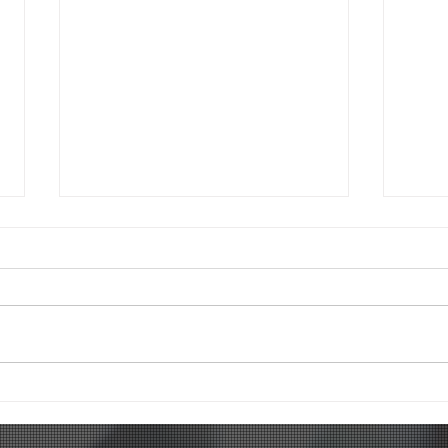
Mês 
Férias no Millenium: Um Dia
de Muita Diversão Antes da
Volta às Aulas!