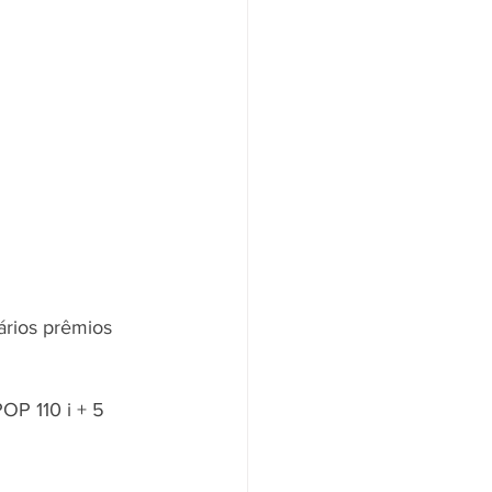
ários prêmios 
P 110 i + 5 