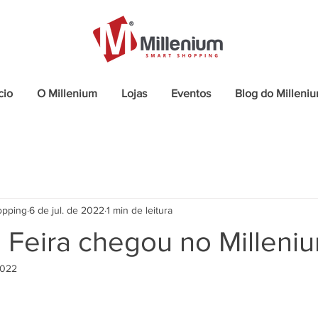
cio
O Millenium
Lojas
Eventos
Blog do Milleni
opping
6 de jul. de 2022
1 min de leitura
 Feira chegou no Milleniu
2022