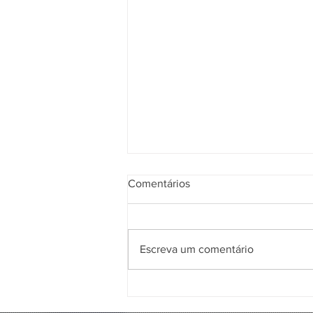
Comentários
Escreva um comentário
Conheça a Orc’s Cave, a nova
parada obrigatória no