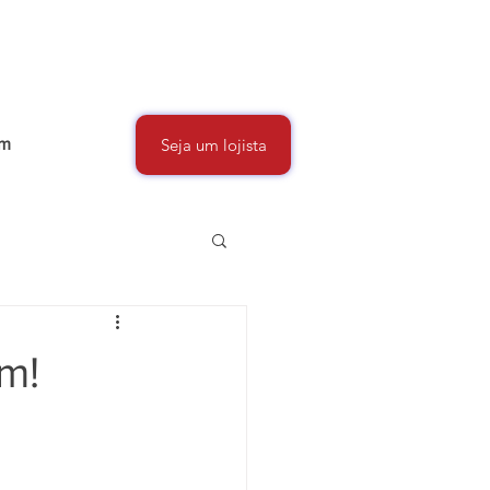
um
Seja um lojista
m!